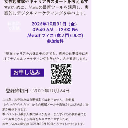
女性起業家
や
キャリア再スタートを考えるマ
マ
のために、Metaの最新ツールを活用し、実
践的にデジタルマーケティングを学べます。
日本語
2025年10月31日（金）
で実施
09:40 AM – 12:00 PM
Metaオフィス (虎ノ門ヒルズ)
​参加無料
*現在キャリアをお休み中の方でも、将来の仕事復帰に向
けてデジタルマーケティングを学びたい方を歓迎します。
お申し込み
登録締切日：2025年10月24日
ご注意：お申込みは自動確定ではありません。主催者
（Mums@Work Asia）からの確認メールを受領された方のみ、参
加が確保されます。
本イベントは参加人数に限りがあり、またすべての参加者にと
って有益となるよう内容をカスタマイズするため、
お申し込みの締切は2025年10月10日とさせていただきます。