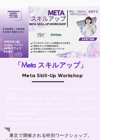
「Meta スキルアップ」
Meta
Skill-Up Workshop
Meta JapanとMums@Work Asiaがタッグを組んだ特別
プロジェクト。
最新のデジタルマーケティングを学びながら、女性たちが新
しい一歩を踏み出せるよう応援します。
A unique collaboration between Meta Japan and
Mums@Work Asia.
Helping women take their next step forward through
digital marketing upskilling.
東京で開催される特別ワークショップ。