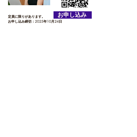
お申し込み
定員に限りがあります。
お申し込み締切：2025年10月24日
「Meta スキルアップ」
Meta JapanとMums@Work Asiaがタッグを組んだ特
別プロジェクト。
最新のデジタルマーケティングを学びながら、女性
たちが新しい一歩を踏み出せるよう応援します。
女性起業家・キャリア再スタートを考え
るママを応援
デジタルマーケティング実践スキルを学ぶ
自信とキャリア成長を高める
志を同じくする女性とネットワーク
Meta東京オフィスを訪問